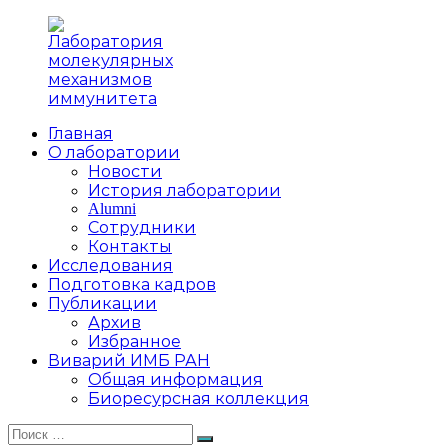
Перейти
к
содержимому
Главная
Лаборатория
Лаборатория
О лаборатории
молекулярных
молекулярных
Новости
механизмов
механизмов
История лаборатории
иммунитета
иммунитета
Alumni
Института
Сотрудники
молекулярной
Контакты
биологии
Исследования
им.
Подготовка кадров
В.
Публикации
А.
Архив
Энгельгардта
Избранное
Виварий ИМБ РАН
Общая информация
Биоресурсная коллекция
Искать:
Поиск